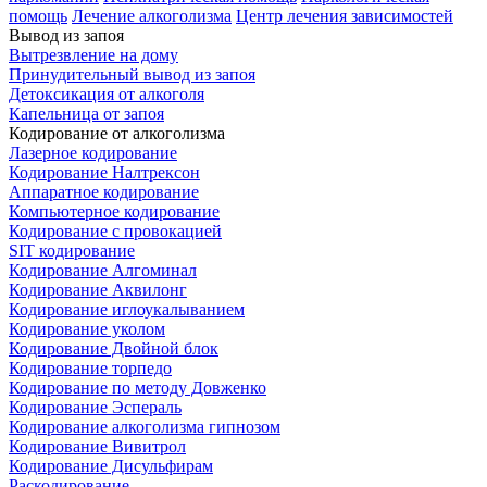
помощь
Лечение алкоголизма
Центр лечения зависимостей
Вывод из запоя
Вытрезвление на дому
Принудительный вывод из запоя
Детоксикация от алкоголя
Капельница от запоя
Кодирование от алкоголизма
Лазерное кодирование
Кодирование Налтрексон
Аппаратное кодирование
Компьютерное кодирование
Кодирование с провокацией
SIT кодирование
Кодирование Алгоминал
Кодирование Аквилонг
Кодирование иглоукалыванием
Кодирование уколом
Кодирование Двойной блок
Кодирование торпедо
Кодирование по методу Довженко
Кодирование Эспераль
Кодирование алкоголизма гипнозом
Кодирование Вивитрол
Кодирование Дисульфирам
Раскодирование