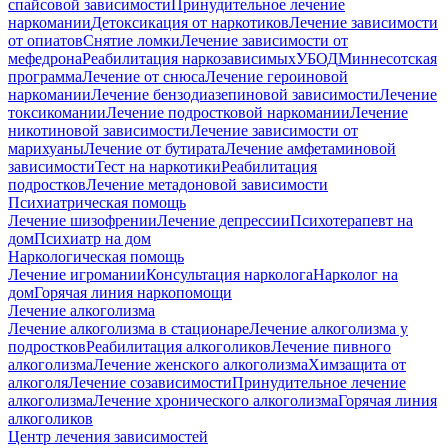
спайсовой зависимости
Принудительное лечение
наркомании
Детоксикация от наркотиков
Лечение зависимости
от опиатов
Снятие ломки
Лечение зависимости от
мефедрона
Реабилитация наркозависимых
УБОД
Миннесотская
программа
Лечение от снюса
Лечение героиновой
наркомании
Лечение бензодиазепиновой зависимости
Лечение
токсикомании
Лечение подростковой наркомании
Лечение
никотиновой зависимости
Лечение зависимости от
марихуаны
Лечение от бутирата
Лечение амфетаминовой
зависимости
Тест на наркотики
Реабилитация
подростков
Лечение метадоновой зависимости
Психиатрическая помощь
Лечение шизофрении
Лечение депрессии
Психотерапевт на
дом
Психиатр на дом
Наркологическая помощь
Лечение игромании
Консультация нарколога
Нарколог на
дом
Горячая линия наркопомощи
Лечение алкоголизма
Лечение алкоголизма в стационаре
Лечение алкоголизма у
подростков
Реабилитация алкоголиков
Лечение пивного
алкоголизма
Лечение женского алкоголизма
Химзащита от
алкоголя
Лечение созависимости
Принудительное лечение
алкоголизма
Лечение хронического алкоголизма
Горячая линия
алкоголиков
Центр лечения зависимостей