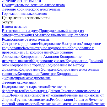
Лечение созависимости
Принудительное лечение алкоголизма
Лечение хронического алкоголизма
Горячая линия алкоголиков
Центр лечения зависимостей
Услуги
Вывод из запоя
Вытрезвление на дому
Принудительный вывод из
запоя
Детоксикация от алкоголя
Капельница от запоя
Кодирование от алкоголизма
Лазерное кодирование
Кодирование Налтрексон
Аппаратное
кодирование
Компьютерное кодирование
Кодирование с
провокацией
SIT кодирование
Кодирование
Алгоминал
Кодирование Аквилонг
Кодирование
иглоукалыванием
Кодирование уколом
Кодирование Двойной
блок
Кодирование торпедо
Кодирование по методу
Довженко
Кодирование Эспераль
Кодирование алкоголизма
гипнозом
Кодирование Вивитрол
Кодирование
Дисульфирам
Раскодирование
Лечение наркомании
Кодирование от наркотиков
Лечение от
барбитуратов
Реабилитация Дейтоп
Лечение зависимости от
ЛСД
Лечение зависимости от кокаина
Лечение зависимости от
Лирики
Группы созависимых
Реабилитация 12 шагов
Лечение
солевой зависимости
Лечение зависимости от гашиша
Лечение