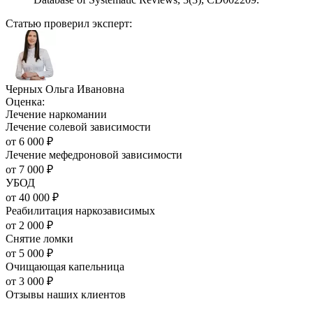
Статью проверил эксперт:
Черных Ольга Ивановна
Оценка:
Лечение наркомании
Лечение солевой зависимости
от
6 000
₽
Лечение мефедроновой зависимости
от
7 000
₽
УБОД
от
40 000
₽
Реабилитация наркозависимых
от
2 000
₽
Снятие ломки
от
5 000
₽
Очищающая капельница
от
3 000
₽
Отзывы наших
клиентов