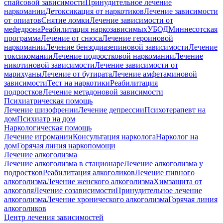
спайсовой зависимости
Принудительное лечение
наркомании
Детоксикация от наркотиков
Лечение зависимости
от опиатов
Снятие ломки
Лечение зависимости от
мефедрона
Реабилитация наркозависимых
УБОД
Миннесотская
программа
Лечение от снюса
Лечение героиновой
наркомании
Лечение бензодиазепиновой зависимости
Лечение
токсикомании
Лечение подростковой наркомании
Лечение
никотиновой зависимости
Лечение зависимости от
марихуаны
Лечение от бутирата
Лечение амфетаминовой
зависимости
Тест на наркотики
Реабилитация
подростков
Лечение метадоновой зависимости
Психиатрическая помощь
Лечение шизофрении
Лечение депрессии
Психотерапевт на
дом
Психиатр на дом
Наркологическая помощь
Лечение игромании
Консультация нарколога
Нарколог на
дом
Горячая линия наркопомощи
Лечение алкоголизма
Лечение алкоголизма в стационаре
Лечение алкоголизма у
подростков
Реабилитация алкоголиков
Лечение пивного
алкоголизма
Лечение женского алкоголизма
Химзащита от
алкоголя
Лечение созависимости
Принудительное лечение
алкоголизма
Лечение хронического алкоголизма
Горячая линия
алкоголиков
Центр лечения зависимостей