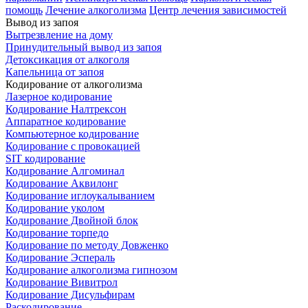
помощь
Лечение алкоголизма
Центр лечения зависимостей
Вывод из запоя
Вытрезвление на дому
Принудительный вывод из запоя
Детоксикация от алкоголя
Капельница от запоя
Кодирование от алкоголизма
Лазерное кодирование
Кодирование Налтрексон
Аппаратное кодирование
Компьютерное кодирование
Кодирование с провокацией
SIT кодирование
Кодирование Алгоминал
Кодирование Аквилонг
Кодирование иглоукалыванием
Кодирование уколом
Кодирование Двойной блок
Кодирование торпедо
Кодирование по методу Довженко
Кодирование Эспераль
Кодирование алкоголизма гипнозом
Кодирование Вивитрол
Кодирование Дисульфирам
Раскодирование