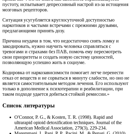
пустоту, испытывает депрессивный настрой из-за истощения
мозговых рецепторов.
Ситуация усугубляется круглосуточной доступностью
наркотиков и частыми встречами с прежними друзьями,
предлагающими принять дозу.
Причина неудачи в том, что недостаточно снять ломку и
закодировать, нужно научить человека справляться с
тревогами и страхами без ПАВ, помочь ему пересмотреть
свои приоритеты и создать новую систему ценностей,
позволяющую успешно жить в социуме.
Кодировка от наркозависимости помогает легче перенести
отказ от веществ и не сорваться в минуту слабости, но оно не
является самостоятельным методом лечения. Его используют
только в дополнение к психотерапии и реабилитации, при
таком подходе удается добиться стойкой ремиссии.»
Список литературы
O'Connor, P. G., & Kosten, T. R. (1998). Rapid and
ultrarapid opioid detoxification techniques. Journal of the
American Medical Association, 279(3), 229-234.
Maremmani, I., Pani, P. P., Pacini, M., & Perugi, G. (2010).