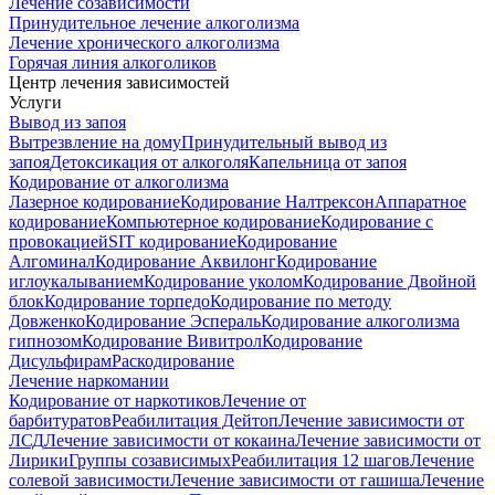
Лечение созависимости
Принудительное лечение алкоголизма
Лечение хронического алкоголизма
Горячая линия алкоголиков
Центр лечения зависимостей
Услуги
Вывод из запоя
Вытрезвление на дому
Принудительный вывод из
запоя
Детоксикация от алкоголя
Капельница от запоя
Кодирование от алкоголизма
Лазерное кодирование
Кодирование Налтрексон
Аппаратное
кодирование
Компьютерное кодирование
Кодирование с
провокацией
SIT кодирование
Кодирование
Алгоминал
Кодирование Аквилонг
Кодирование
иглоукалыванием
Кодирование уколом
Кодирование Двойной
блок
Кодирование торпедо
Кодирование по методу
Довженко
Кодирование Эспераль
Кодирование алкоголизма
гипнозом
Кодирование Вивитрол
Кодирование
Дисульфирам
Раскодирование
Лечение наркомании
Кодирование от наркотиков
Лечение от
барбитуратов
Реабилитация Дейтоп
Лечение зависимости от
ЛСД
Лечение зависимости от кокаина
Лечение зависимости от
Лирики
Группы созависимых
Реабилитация 12 шагов
Лечение
солевой зависимости
Лечение зависимости от гашиша
Лечение