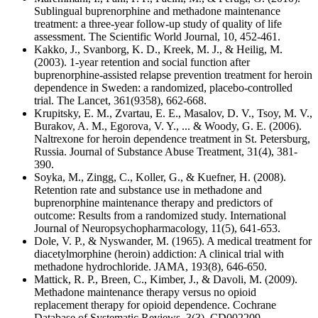
Sublingual buprenorphine and methadone maintenance
treatment: a three-year follow-up study of quality of life
assessment. The Scientific World Journal, 10, 452-461.
Kakko, J., Svanborg, K. D., Kreek, M. J., & Heilig, M.
(2003). 1-year retention and social function after
buprenorphine-assisted relapse prevention treatment for heroin
dependence in Sweden: a randomized, placebo-controlled
trial. The Lancet, 361(9358), 662-668.
Krupitsky, E. M., Zvartau, E. E., Masalov, D. V., Tsoy, M. V.,
Burakov, A. M., Egorova, V. Y., ... & Woody, G. E. (2006).
Naltrexone for heroin dependence treatment in St. Petersburg,
Russia. Journal of Substance Abuse Treatment, 31(4), 381-
390.
Soyka, M., Zingg, C., Koller, G., & Kuefner, H. (2008).
Retention rate and substance use in methadone and
buprenorphine maintenance therapy and predictors of
outcome: Results from a randomized study. International
Journal of Neuropsychopharmacology, 11(5), 641-653.
Dole, V. P., & Nyswander, M. (1965). A medical treatment for
diacetylmorphine (heroin) addiction: A clinical trial with
methadone hydrochloride. JAMA, 193(8), 646-650.
Mattick, R. P., Breen, C., Kimber, J., & Davoli, M. (2009).
Methadone maintenance therapy versus no opioid
replacement therapy for opioid dependence. Cochrane
Database of Systematic Reviews, 3(3), CD002209.