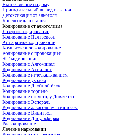
Вытрезвление на дому
Принудительный вывод из запоя
Детоксикация от алкоголя
Капельница от запоя
Кодирование от алкоголизма
Лазерное кодирование
Кодирование Налтрексон
Аппаратное кодирование
Компьютерное кодирование
Кодирование с провокацией
SIT кодирование
Кодирование Алгоминал
Кодирование Аквилонг
Кодирование иглоукалыванием
Кодирование уколом
Кодирование Двойной блок
Кодирование торпедо
Кодирование по методу Довженко
Кодирование Эспераль
Кодирование алкоголизма гипнозом
Кодирование Вивитрол
Кодирование Дисульфирам
Раскодирование
Лечение наркомании
Кодирование от наркотиков