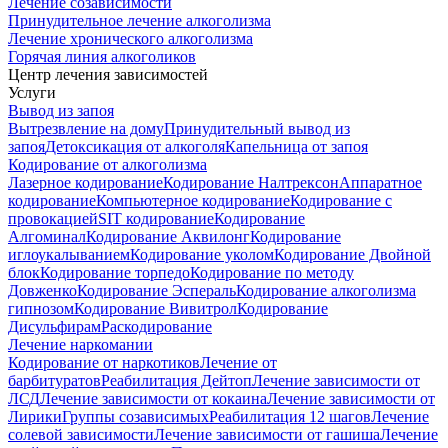
Лечение созависимости
Принудительное лечение алкоголизма
Лечение хронического алкоголизма
Горячая линия алкоголиков
Центр лечения зависимостей
Услуги
Вывод из запоя
Вытрезвление на дому
Принудительный вывод из
запоя
Детоксикация от алкоголя
Капельница от запоя
Кодирование от алкоголизма
Лазерное кодирование
Кодирование Налтрексон
Аппаратное
кодирование
Компьютерное кодирование
Кодирование с
провокацией
SIT кодирование
Кодирование
Алгоминал
Кодирование Аквилонг
Кодирование
иглоукалыванием
Кодирование уколом
Кодирование Двойной
блок
Кодирование торпедо
Кодирование по методу
Довженко
Кодирование Эспераль
Кодирование алкоголизма
гипнозом
Кодирование Вивитрол
Кодирование
Дисульфирам
Раскодирование
Лечение наркомании
Кодирование от наркотиков
Лечение от
барбитуратов
Реабилитация Дейтоп
Лечение зависимости от
ЛСД
Лечение зависимости от кокаина
Лечение зависимости от
Лирики
Группы созависимых
Реабилитация 12 шагов
Лечение
солевой зависимости
Лечение зависимости от гашиша
Лечение