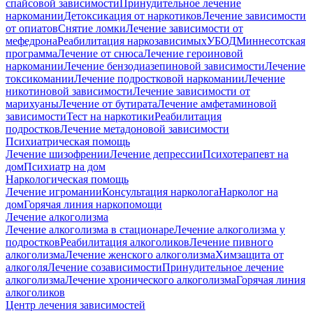
спайсовой зависимости
Принудительное лечение
наркомании
Детоксикация от наркотиков
Лечение зависимости
от опиатов
Снятие ломки
Лечение зависимости от
мефедрона
Реабилитация наркозависимых
УБОД
Миннесотская
программа
Лечение от снюса
Лечение героиновой
наркомании
Лечение бензодиазепиновой зависимости
Лечение
токсикомании
Лечение подростковой наркомании
Лечение
никотиновой зависимости
Лечение зависимости от
марихуаны
Лечение от бутирата
Лечение амфетаминовой
зависимости
Тест на наркотики
Реабилитация
подростков
Лечение метадоновой зависимости
Психиатрическая помощь
Лечение шизофрении
Лечение депрессии
Психотерапевт на
дом
Психиатр на дом
Наркологическая помощь
Лечение игромании
Консультация нарколога
Нарколог на
дом
Горячая линия наркопомощи
Лечение алкоголизма
Лечение алкоголизма в стационаре
Лечение алкоголизма у
подростков
Реабилитация алкоголиков
Лечение пивного
алкоголизма
Лечение женского алкоголизма
Химзащита от
алкоголя
Лечение созависимости
Принудительное лечение
алкоголизма
Лечение хронического алкоголизма
Горячая линия
алкоголиков
Центр лечения зависимостей