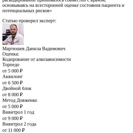
основываясь на всесторонней оценке состояния пациента и
потенциальных рисков»
Статью проверил эксперт:
Мартюшев Данила Вадимович
Оценка:
Кодирование от алкозависимости
Торпедо
от
5 000
₽
Аквилонг
от
6 500
₽
Двойной блок
от
8 000
₽
Метод Довженко
от
5 000
₽
Вивитрол 1 год
от
9 000
₽
Вивитрол 2 года
от
11 000
₽