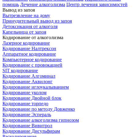
помощь
Лечение алкоголизма
Центр лечения зависимостей
Вывод из запоя
Вытрезвление на дому
Принудительный вывод из запоя
Детоксикация от алкоголя
Капельница от запоя
Кодирование от алкоголизма
Лазерное кодирование
Кодирование Налтрексон
Аппаратное кодирование
Компьютерное кодирование
Кодирование с провокацией
SIT кодирование
Кодирование Алгоминал
Кодирование Аквилонг
Кодирование иглоукалыванием
Кодирование уколом
Кодирование Двойной блок
Кодирование торпедо
Кодирование по методу Довженко
Кодирование Эспераль
Кодирование алкоголизма гипнозом
Кодирование Вивитрол
Кодирование Дисульфирам
Раскодирование